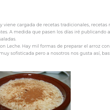
C
y viene cargada de recetas tradicionales, recetas
m
ntes. A medida que pasen los días iré publicando 
p
saladas.
r
n Leche. Hay mil formas de preparar el arroz con
i
 muy sofisticada pero a nosotros nos gusta así, ba