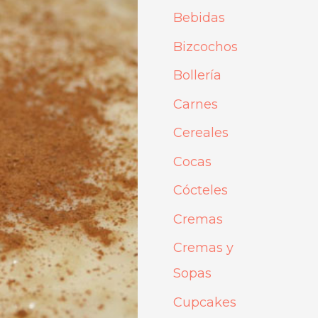
p
Bebidas
o
Bizcochos
r
Bollería
:
Carnes
Cereales
Cocas
Cócteles
Cremas
Cremas y
Sopas
Cupcakes