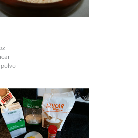
oz
úcar
 polvo