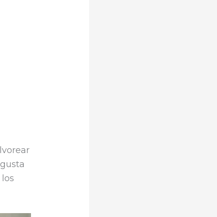
lvorear
 gusta
 los