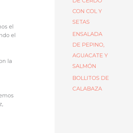
DE CERDO
CON COL Y
SETAS
os el
ENSALADA
ndo el
DE PEPINO,
AGUACATE Y
on la
SALMÓN
BOLLITOS DE
CALABAZA
nemos
z,