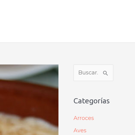
B
u
s
Categorías
c
a
Arroces
r
Aves