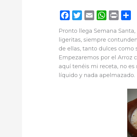
F
T
E
W
P
a
w
m
h
ri
o
Pronto llega Semana Santa, 
c
it
ai
a
n
ligeritas, siempre contunde
e
te
l
ts
t
de ellas, tanto dulces como 
b
r
A
a
Empezaremos por el Arroz co
o
p
t
aquí tenéis mi receta, no es
o
p
r
líquido y nada apelmazado.
k