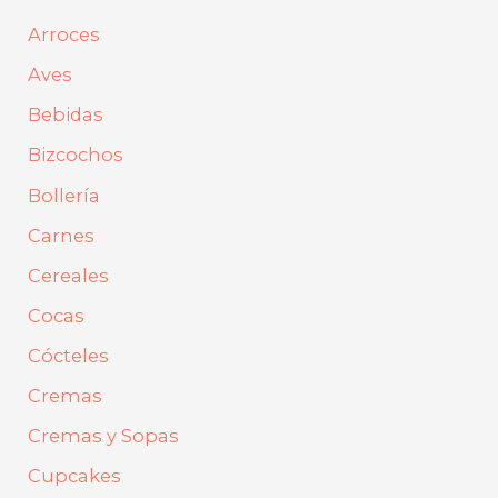
a
Arroces
r
Aves
p
Bebidas
o
Bizcochos
r
Bollería
:
Carnes
Cereales
Cocas
Cócteles
Cremas
Cremas y Sopas
Cupcakes