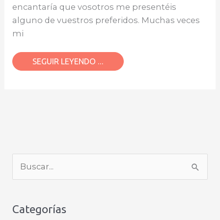
encantaría que vosotros me presentéis
alguno de vuestros preferidos. Muchas veces
mi
SEGUIR LEYENDO ...
B
u
s
Categorías
c