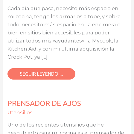
LO
Cada día que pasa, necesito más espacio en
QUE
NECESITES)
mi cocina, tengo los armarios a tope, y sobre
todo, necesito más espacio en la encimera o
bien en sitios bien accesibles para poder
utilizar todos mis «ayudantes», la Mycook, la
Kitchen Aid, y con mi última adquisición la
Crock Pot, ya […]
SEGUIR LEYENDO ...
PRENSADOR
PRENSADOR DE AJOS
DE
AJOS
Utensilios
Uno de los recientes utensilios que he
descubierto para mi cocina es el prensador de