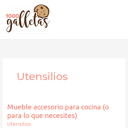
Ir
al
contenido
Utensilios
MUEBLE
Mueble accesorio para cocina (o
ACCESORIO
PARA
para lo que necesites)
COCINA
(O
Utensilios
PARA