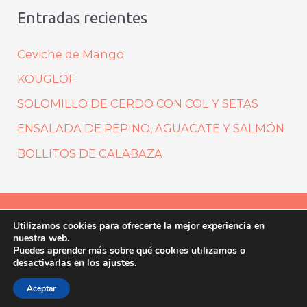
Entradas recientes
Ceviche de Mango
KOUGLOF
SOLOMILLO DE CERDO CON COL Y SETAS
ENSALADA DE PEPINO, AGUACATE Y SALMÓN
BOLLITOS DE CALABAZA
Utilizamos cookies para ofrecerte la mejor experiencia en
Aviso legal
Política de privacidad
nuestra web.
Política de cookies
Puedes aprender más sobre qué cookies utilizamos o
desactivarlas en los
ajustes
.
Copyright © 2026
1000galletas
Aceptar