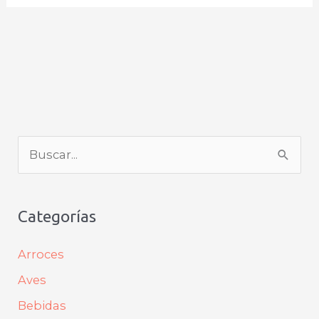
B
u
s
Categorías
c
a
Arroces
r
Aves
p
Bebidas
o