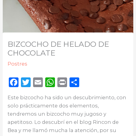
BIZCOCHO DE HELADO DE
CHOCOLATE
Postres
F
T
E
W
P
C
a
w
m
h
ri
o
Este bizcocho ha sido un descubrimiento, con
c
it
ai
a
n
m
solo prácticamente dos elementos,
e
te
l
ts
t
p
tendremos un bizcocho muy jugoso y
b
r
A
ar
apetitoso. Lo descubrí en el blog Rincon de
o
p
ti
Bea y me llamó mucha la atención, por su