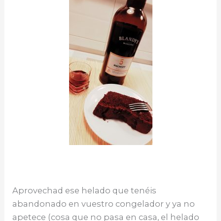
Aprovechad ese helado que tenéis
abandonado en vuestro congelador y ya no
apetece (cosa que no pasa en casa, el helado