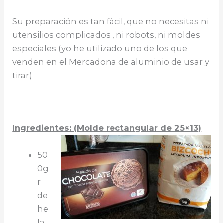
Su preparación es tan fácil, que no necesitas ni
utensilios complicados , ni robots, ni moldes
especiales (yo he utilizado uno de los que
venden en el Mercadona de aluminio de usar y
tirar)
Ingredientes: (Molde rectangular de 25×13)
50
0g
r
de
he
la