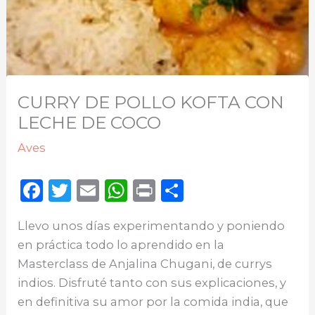
CURRY DE POLLO KOFTA CON
LECHE DE COCO
Aves
F
T
E
W
P
C
a
w
m
h
ri
o
Llevo unos días experimentando y poniendo
c
it
ai
a
n
m
en práctica todo lo aprendido en la
e
te
l
ts
t
p
Masterclass de Anjalina Chugani, de currys
b
r
A
ar
indios. Disfruté tanto con sus explicaciones, y
o
p
ti
en definitiva su amor por la comida india, que