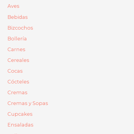
r
Aves
p
Bebidas
o
Bizcochos
r
Bollería
:
Carnes
Cereales
Cocas
Cócteles
Cremas
Cremas y Sopas
Cupcakes
Ensaladas