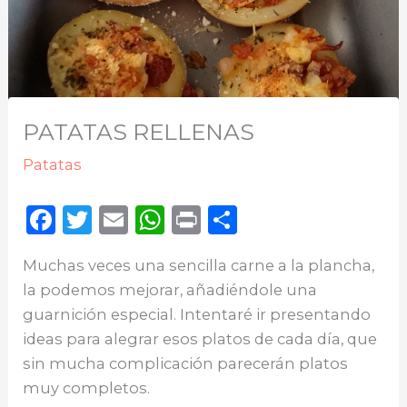
PATATAS RELLENAS
Patatas
F
T
E
W
P
C
a
w
m
h
ri
o
Muchas veces una sencilla carne a la plancha,
c
it
ai
a
n
m
la podemos mejorar, añadiéndole una
e
te
l
ts
t
p
guarnición especial. Intentaré ir presentando
b
r
A
ar
ideas para alegrar esos platos de cada día, que
o
p
ti
sin mucha complicación parecerán platos
o
p
r
muy completos.