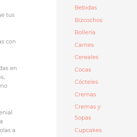
p
Bebidas
ue tus
o
Bizcochos
r
Bollería
:
as con
Carnes
Cereales
das en
Cocas
s,
Cócteles
ómo
Cremas
Cremas y
enial
Sopas
 a
olas a
Cupcakes