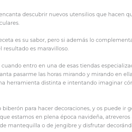
 encanta descubrir nuevos utensilios que hacen q
m
culares.
p
r
eceta es su sabor, pero si además lo complement
i
l resultado es maravilloso.
 cuando entro en una de esas tiendas especializa
canta pasarme las horas mirando y mirando en ella
na herramienta distinta e intentando imaginar c
biberón para hacer decoraciones, y os puede ir g
a que estamos en plena época navideña, atreveros
s de mantequilla o de jengibre y disfrutar decoránd