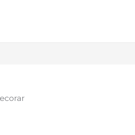
ecorar
C