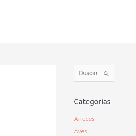
B
u
s
Categorías
c
a
Arroces
r
Aves