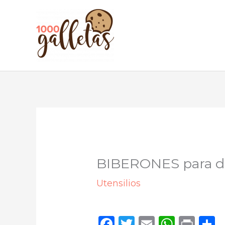
Ir
al
contenido
BIBERONES para d
Utensilios
F
T
E
W
P