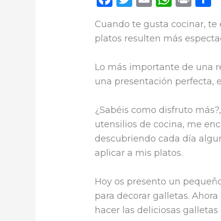
a
w
m
h
ri
o
Cuando te gusta cocinar, te
c
it
ai
a
n
platos resulten más especta
e
te
l
ts
t
b
r
A
a
Lo más importante de una r
o
p
t
una presentación perfecta, e
o
p
r
k
¿Sabéis como disfruto más?,
utensilios de cocina, me en
descubriendo cada día algu
aplicar a mis platos.
Hoy os presento un pequeño 
para decorar galletas. Ahor
hacer las deliciosas galleta