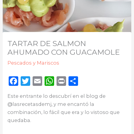
TARTAR DE SALMON
AHUMADO CON GUACAMOLE
Pescados y Mariscos
F
T
E
W
P
C
a
w
m
h
ri
o
Este entrante lo descubrí en el blog de
c
it
ai
a
n
m
@lasrecetasdemj, y me encantó la
e
te
l
ts
t
p
combinación, lo fácil que era y lo vistoso que
b
r
A
ar
quedaba.
o
p
ti