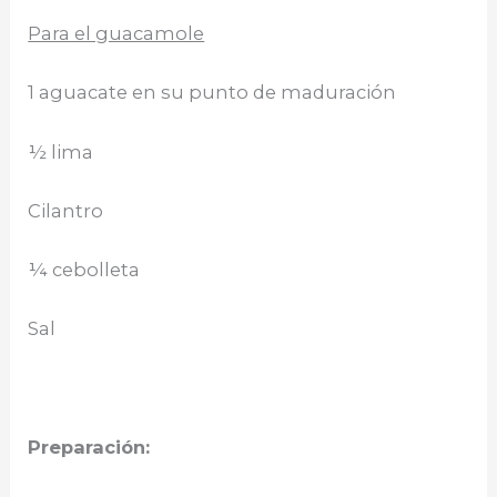
Para el guacamole
1 aguacate en su punto de maduración
½ lima
Cilantro
¼ cebolleta
Sal
Preparaci
ón: