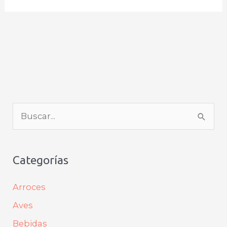
B
u
s
Categorías
c
a
Arroces
r
Aves
p
Bebidas