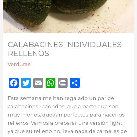
CALABACINES INDIVIDUALES
RELLENOS
Verduras
F
T
E
W
P
C
a
w
m
h
ri
o
Esta semana me han regalado un par de
c
it
ai
a
n
m
calabacines redondos, que a parte que son
e
te
l
ts
t
p
muy monos, quedan perfectos para hacerlos
b
r
A
ar
rellenos. Vamos a preparar una versión light,
o
p
ti
ya que su relleno no lleva nada de carne, es de