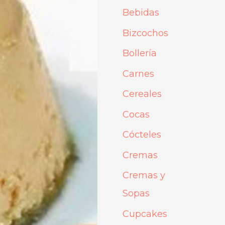
p
Bebidas
o
Bizcochos
r
Bollería
:
Carnes
Cereales
Cocas
Cócteles
Cremas
Cremas y
Sopas
Cupcakes