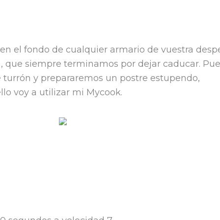
C
en el fondo de cualquier armario de vuestra des
m
na, que siempre terminamos por dejar caducar. Pu
p
te turrón y prepararemos un postre estupendo,
r
llo voy a utilizar mi Mycook.
i