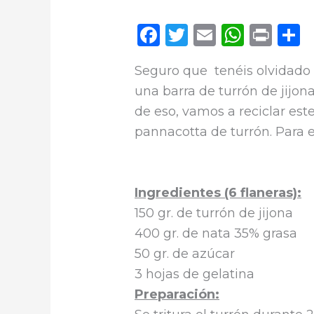
F
T
E
W
P
a
w
m
h
ri
o
Seguro que tenéis olvidado 
c
it
ai
a
n
una barra de turrón de jijo
e
te
l
ts
t
de eso, vamos a reciclar es
b
r
A
a
pannacotta de turrón. Para e
o
p
t
o
p
r
k
Ingredientes (6 flaneras):
150 gr. de turrón de jijona
400 gr. de nata 35% grasa
50 gr. de azúcar
3 hojas de gelatina
Preparación: