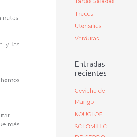
Tartas Saladas
Trucos
inutos,
Utensilios
Verduras
o y las
Entradas
recientes
e hemos
Ceviche de
Mango
KOUGLOF
utar.
que más
SOLOMILLO