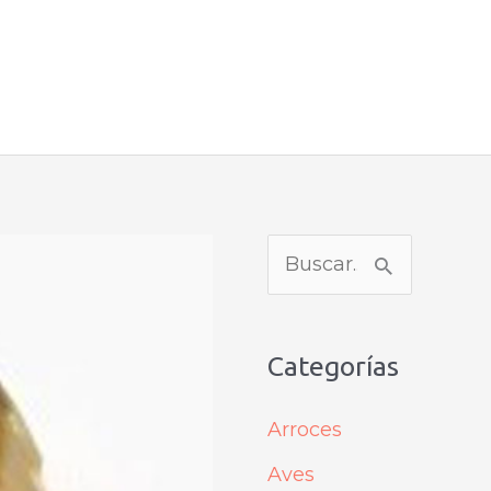
B
u
s
Categorías
c
a
Arroces
r
Aves