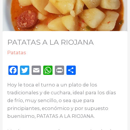
PATATAS A LA RIOJANA
Patatas
F
T
E
W
P
C
a
w
m
h
ri
o
Hoy le toca el turno a un plato de los
c
it
ai
a
n
m
tradicionales y de cuchara, ideal para los días
e
te
l
ts
t
p
de frío, muy sencillo, o sea que para
b
r
A
ar
principiantes, económico y por supuesto
o
p
ti
buenísimo, PATATAS A LA RIOJANA.
o
p
r