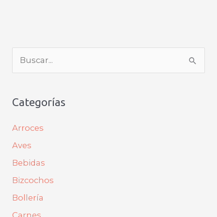
B
u
s
Categorías
c
a
Arroces
r
Aves
p
Bebidas
o
Bizcochos
r
Bollería
:
Carnes