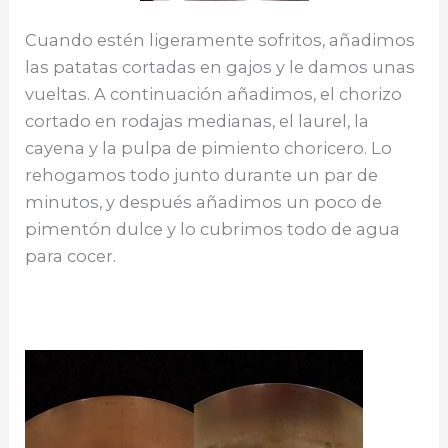
Cuando estén ligeramente sofritos, añadimos
las patatas cortadas en gajos y le damos unas
vueltas. A continuación añadimos, el chorizo
cortado en rodajas medianas, el laurel, la
cayena y la pulpa de pimiento choricero. Lo
rehogamos todo junto durante un par de
minutos, y después añadimos un poco de
pimentón dulce y lo cubrimos todo de agua
para cocer.